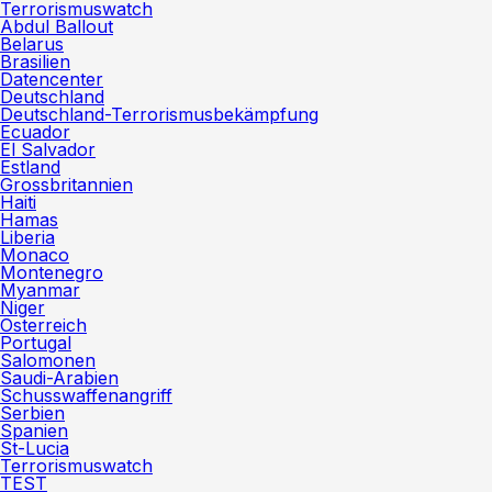
Terrorismuswatch
Abdul Ballout
Belarus
Brasilien
Datencenter
Deutschland
Deutschland-Terrorismusbekämpfung
Ecuador
El Salvador
Estland
Grossbritannien
Haiti
Hamas
Liberia
Monaco
Montenegro
Myanmar
Niger
Österreich
Portugal
Salomonen
Saudi-Arabien
Schusswaffenangriff
Serbien
Spanien
St-Lucia
Terrorismuswatch
TEST