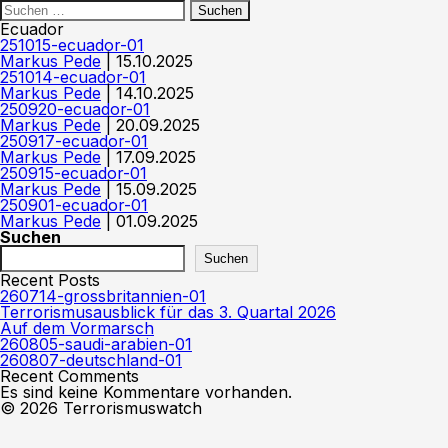
Ecuador
251015-ecuador-01
Markus Pede
|
15.10.2025
251014-ecuador-01
Markus Pede
|
14.10.2025
250920-ecuador-01
Markus Pede
|
20.09.2025
250917-ecuador-01
Markus Pede
|
17.09.2025
250915-ecuador-01
Markus Pede
|
15.09.2025
250901-ecuador-01
Markus Pede
|
01.09.2025
Suchen
Suchen
Recent Posts
260714-grossbritannien-01
Terrorismusausblick für das 3. Quartal 2026
Auf dem Vormarsch
260805-saudi-arabien-01
260807-deutschland-01
Recent Comments
Es sind keine Kommentare vorhanden.
© 2026 Terrorismuswatch