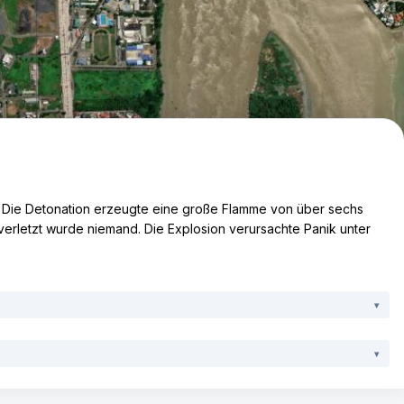
Leaflet
|
Tiles ©
s. Die Detonation erzeugte eine große Flamme von über sechs
verletzt wurde niemand. Die Explosion verursachte Panik unter
▾
onas
, 17. September 2025
▾