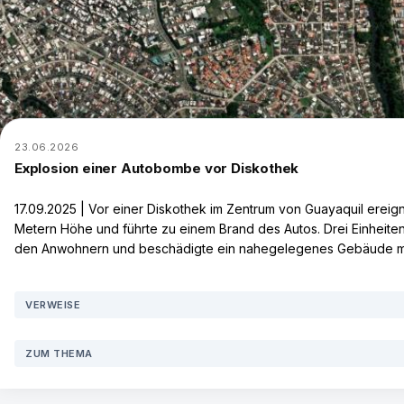
23.06.2026
Explosion einer Autobombe vor Diskothek
17.09.2025 | Vor einer Diskothek im Zentrum von Guayaquil erei
Metern Höhe und führte zu einem Brand des Autos. Drei Einheiten
den Anwohnern und beschädigte ein nahegelegenes Gebäude mit
VERWEISE
Redacción Teleamazonas.com (2025): Alarma en el centro de Guayaquil 
ZUM THEMA
Jugendlicher im Zusammenhang mit Explosion verhaftet