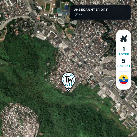
+
UNBEKANNTER ORT
ID: --
−
1
TOTER
5
VERLETZTE